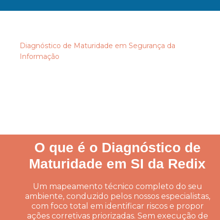
Diagnóstico de Maturidade em Segurança da
Informação
Você sabe exatamente
onde sua empresa está
exposta?
O que é o Diagnóstico de
Maturidade em SI da Redix
Um mapeamento técnico completo do seu
ambiente, conduzido pelos nossos especialistas,
com foco total em identificar riscos e propor
ações corretivas priorizadas. Sem execução de